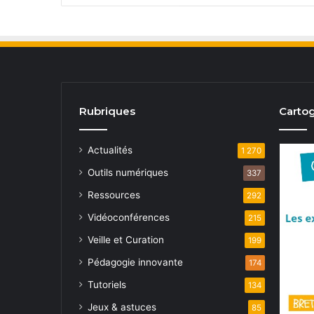
Rubriques
Cartog
Actualités
1 270
Outils numériques
337
Ressources
292
Vidéoconférences
215
Veille et Curation
199
Pédagogie innovante
174
Tutoriels
134
Jeux & astuces
85