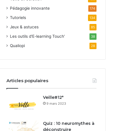
Pédagogie innovante
174
Tutoriels
134
Jeux & astuces
85
Les outils d'E-learning Touch'
38
Qualiopi
28
Articles populaires
Veille#12*
9 mars 2023
Quiz : 10 neuromythes à
déconstruire