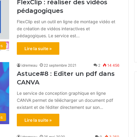
FlexClip : réaliser des vidéos
pédagogiques
FlexClip est un outil en ligne de montage vidéo et
de création de vidéos interactives et
pédagogiques. Le service est…
és
Lire la suite »
idremeau
22 septembre 2021
2
14 456
Astuce#8 : Editer un pdf dans
CANVA
Le service de conception graphique en ligne
CANVA permet de télécharger un document pdf
existant et de l’éditer directement sur son…
és
Lire la suite »
idremeau
25 mai 2020
0
3 250