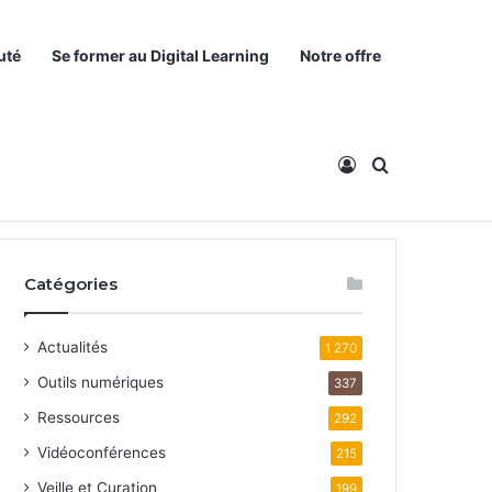
uté
Se former au Digital Learning
Notre offre
Connexion
Rechercher
Catégories
Actualités
1 270
Outils numériques
337
Ressources
292
Vidéoconférences
215
Veille et Curation
199