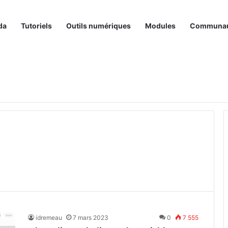
da
Tutoriels
Outils numériques
Modules
Communa
idremeau
7 mars 2023
0
7 555