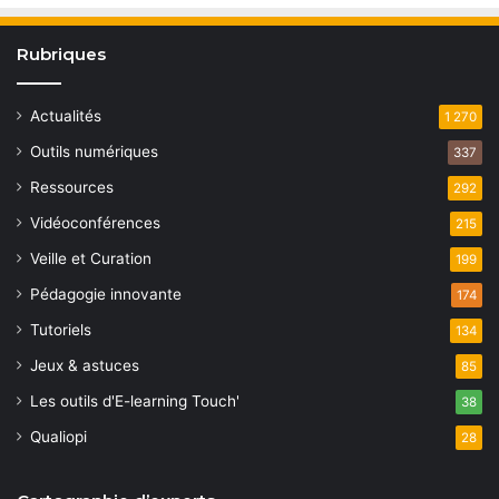
Rubriques
Actualités
1 270
Outils numériques
337
Ressources
292
Vidéoconférences
215
Veille et Curation
199
Pédagogie innovante
174
Tutoriels
134
Jeux & astuces
85
Les outils d'E-learning Touch'
38
Qualiopi
28