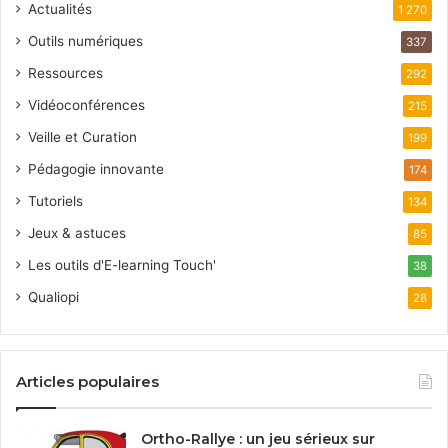
Actualités
1 270
Outils numériques
337
Ressources
292
Vidéoconférences
215
Veille et Curation
199
Pédagogie innovante
174
Tutoriels
134
Jeux & astuces
85
Les outils d'E-learning Touch'
38
Qualiopi
28
Articles populaires
Ortho-Rallye : un jeu sérieux sur