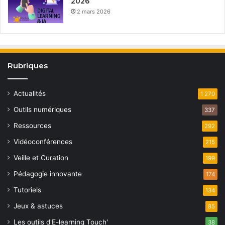
2026
2 mars 2026
Rubriques
Actualités
1 270
Outils numériques
337
Ressources
292
Vidéoconférences
215
Veille et Curation
199
Pédagogie innovante
174
Tutoriels
134
Jeux & astuces
85
Les outils d'E-learning Touch'
38