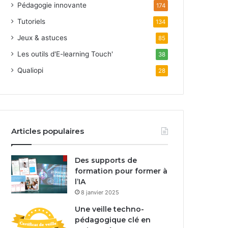
Pédagogie innovante
174
Tutoriels
134
Jeux & astuces
85
Les outils d'E-learning Touch'
38
Qualiopi
28
Articles populaires
Des supports de
formation pour former à
l’IA
8 janvier 2025
Une veille techno-
pédagogique clé en