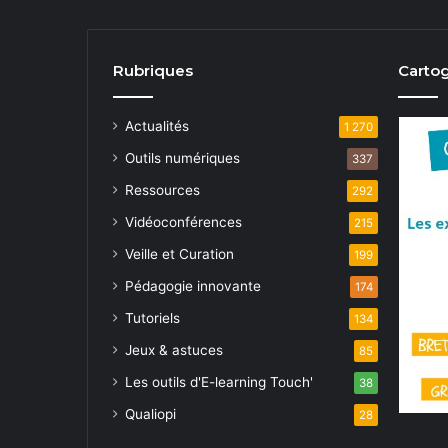
Rubriques
Cartog
Actualités
1 270
Outils numériques
337
Ressources
292
Vidéoconférences
215
Veille et Curation
199
Pédagogie innovante
174
Tutoriels
134
Jeux & astuces
85
Les outils d'E-learning Touch'
38
Qualiopi
28