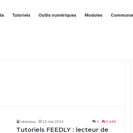
da
Tutoriels
Outils numériques
Modules
Communa
idremeau
23 mai 2024
0
5 446
Tutoriels FEEDLY : lecteur de