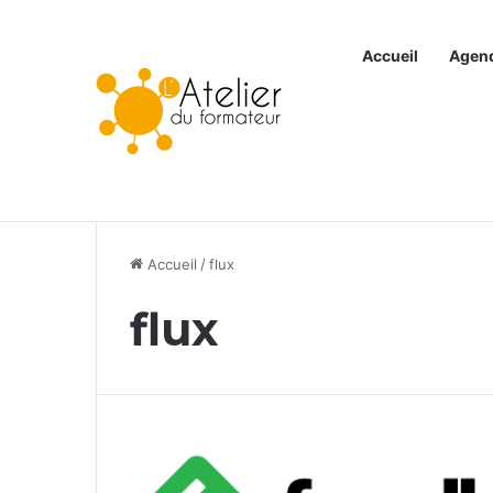
Accueil
Agen
Articles à la une
Accueil
/
flux
flux