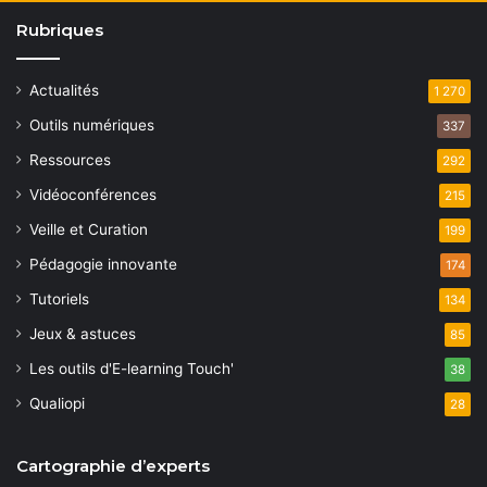
Rubriques
Actualités
1 270
Outils numériques
337
Ressources
292
Vidéoconférences
215
Veille et Curation
199
Pédagogie innovante
174
Tutoriels
134
Jeux & astuces
85
Les outils d'E-learning Touch'
38
Qualiopi
28
Cartographie d’experts