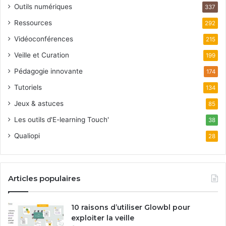
Outils numériques
337
Ressources
292
Vidéoconférences
215
Veille et Curation
199
Pédagogie innovante
174
Tutoriels
134
Jeux & astuces
85
Les outils d'E-learning Touch'
38
Qualiopi
28
Articles populaires
10 raisons d’utiliser Glowbl pour
exploiter la veille