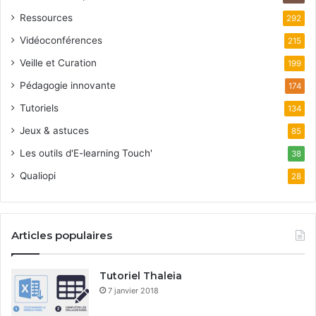
Ressources
292
Vidéoconférences
215
Veille et Curation
199
Pédagogie innovante
174
Tutoriels
134
Jeux & astuces
85
Les outils d'E-learning Touch'
38
Qualiopi
28
Articles populaires
Tutoriel Thaleia
7 janvier 2018