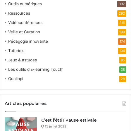
Outils numériques
337
Ressources
292
Vidéoconférences
215
Veille et Curation
199
Pédagogie innovante
174
Tutoriels
134
Jeux & astuces
85
Les outils d'E-learning Touch'
38
Qualiopi
28
Articles populaires
C’est l’été ! Pause estivale
15 juillet 2022