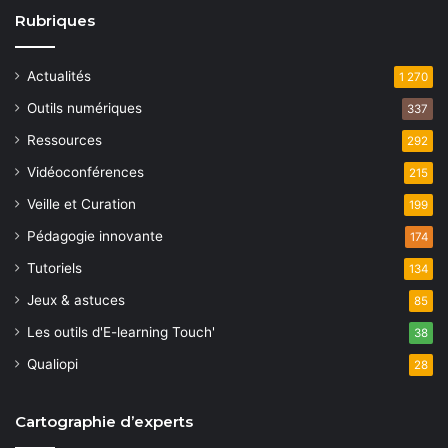
Rubriques
Actualités
1 270
Outils numériques
337
Ressources
292
Vidéoconférences
215
Veille et Curation
199
Pédagogie innovante
174
Tutoriels
134
Jeux & astuces
85
Les outils d'E-learning Touch'
38
Qualiopi
28
Cartographie d’experts