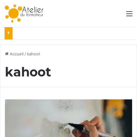
M
Accueil
/
kahoot
kahoot