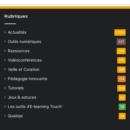
Rubriques
Actualités
1 270
Outils numériques
337
Ressources
292
Vidéoconférences
215
Veille et Curation
199
Pédagogie innovante
174
Tutoriels
134
Jeux & astuces
85
Les outils d'E-learning Touch'
38
Qualiopi
28