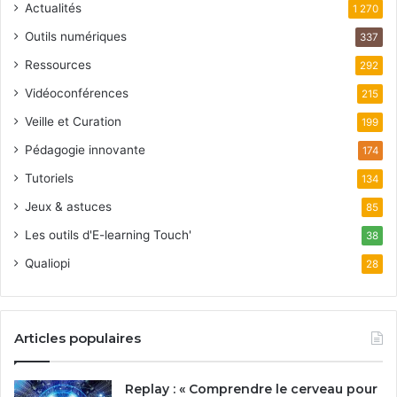
Actualités
1 270
Outils numériques
337
Ressources
292
Vidéoconférences
215
Veille et Curation
199
Pédagogie innovante
174
Tutoriels
134
Jeux & astuces
85
Les outils d'E-learning Touch'
38
Qualiopi
28
Articles populaires
Replay : « Comprendre le cerveau pour