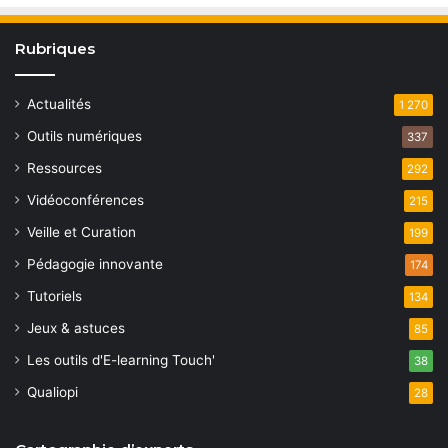
Rubriques
Actualités
1 270
Outils numériques
337
Ressources
292
Vidéoconférences
215
Veille et Curation
199
Pédagogie innovante
174
Tutoriels
134
Jeux & astuces
85
Les outils d'E-learning Touch'
38
Qualiopi
28