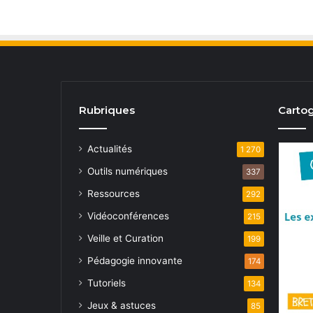
Rubriques
Cartog
Actualités
1 270
Outils numériques
337
Ressources
292
Vidéoconférences
215
Veille et Curation
199
Pédagogie innovante
174
Tutoriels
134
Jeux & astuces
85