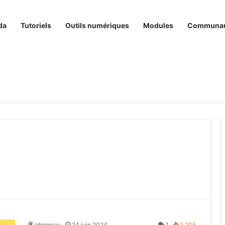
da
Tutoriels
Outils numériques
Modules
Communa
idremeau
24 juin 2024
1
1 205