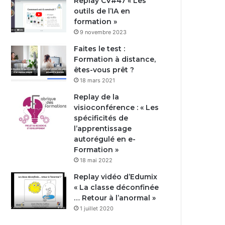
Replay CV#47 « Les
outils de l’IA en
formation »
9 novembre 2023
Faites le test :
Formation à distance,
êtes-vous prêt ?
18 mars 2021
Replay de la
visioconférence : « Les
spécificités de
l’apprentissage
autorégulé en e-
Formation »
18 mai 2022
Replay vidéo d’Edumix
« La classe déconfinée
… Retour à l’anormal »
1 juillet 2020