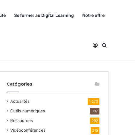
uté
Se former au Digital Learning
Notre offre
Connexion
Rechercher
Catégories
Actualités
1 270
Outils numériques
337
Ressources
292
Vidéoconférences
215