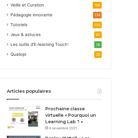
Veille et Curation
199
Pédagogie innovante
174
Tutoriels
134
Jeux & astuces
85
Les outils d'E-learning Touch'
38
Qualiopi
28
Articles populaires
Prochaine classe
virtuelle « Pourquoi un
Learning Lab ? »
4 novembre 2021