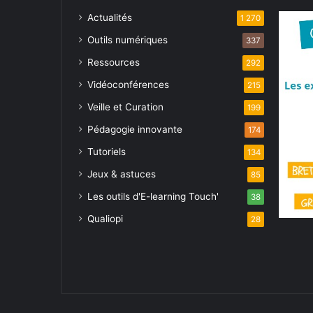
Actualités
1 270
Outils numériques
337
Ressources
292
Vidéoconférences
215
Veille et Curation
199
Pédagogie innovante
174
Tutoriels
134
Jeux & astuces
85
Les outils d'E-learning Touch'
38
Qualiopi
28