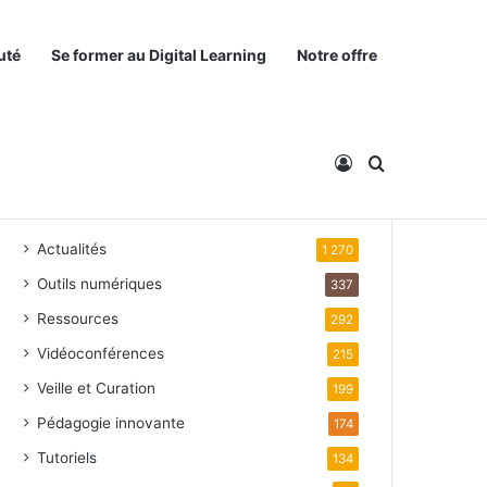
uté
Se former au Digital Learning
Notre offre
Connexion
Rechercher
Catégories
Actualités
1 270
Outils numériques
337
Ressources
292
Vidéoconférences
215
Veille et Curation
199
Pédagogie innovante
174
Tutoriels
134