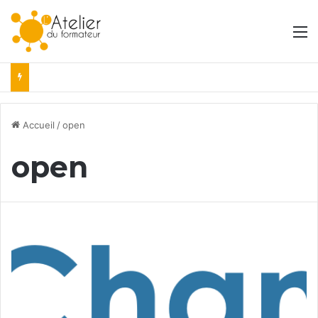
M
Accueil
/
open
open