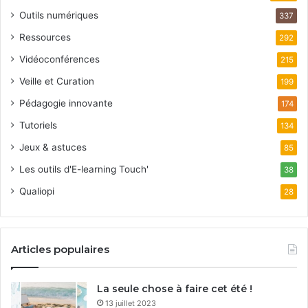
Outils numériques
337
Ressources
292
Vidéoconférences
215
Veille et Curation
199
Pédagogie innovante
174
Tutoriels
134
Jeux & astuces
85
Les outils d'E-learning Touch'
38
Qualiopi
28
Articles populaires
La seule chose à faire cet été !
13 juillet 2023