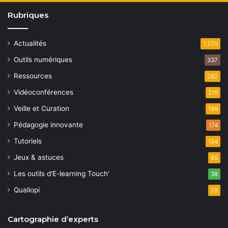
Rubriques
Actualités
1 270
Outils numériques
337
Ressources
292
Vidéoconférences
215
Veille et Curation
199
Pédagogie innovante
174
Tutoriels
134
Jeux & astuces
85
Les outils d'E-learning Touch'
38
Qualiopi
28
Cartographie d’experts