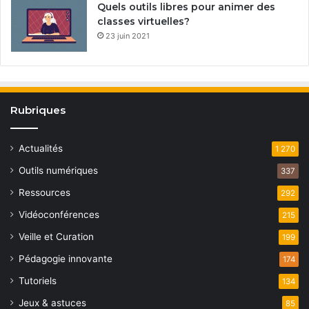
Quels outils libres pour animer des
classes virtuelles?
23 juin 2021
Rubriques
Actualités
1 270
Outils numériques
337
Ressources
292
Vidéoconférences
215
Veille et Curation
199
Pédagogie innovante
174
Tutoriels
134
Jeux & astuces
85