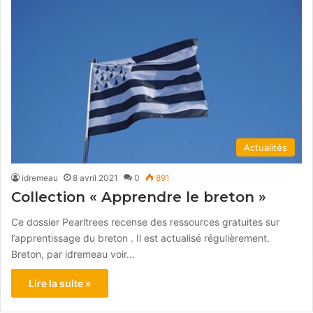
Actualités
idremeau
8 avril 2021
0
891
Collection « Apprendre le breton »
Ce dossier Pearltrees recense des ressources gratuites sur
l’apprentissage du breton . Il est actualisé régulièrement.
Breton, par idremeau voir…
Lire la suite »