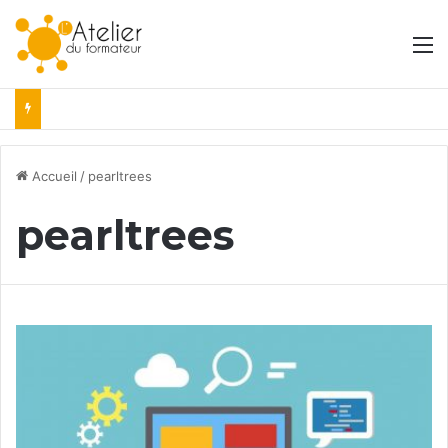
M
Accueil
/
pearltrees
pearltrees