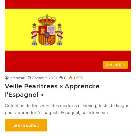
Actualités
idremeau
7 octobre 2021
0
1 596
Veille Pearltrees « Apprendre
l’Espagnol »
Collection de liens vers des modules elearning, tests de langue
pour apprendre l’espagnol : Espagnol, par idremeau
Lire la suite »