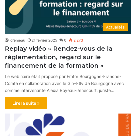
Actualités
idremeau
21 février 2025
0
2 273
Replay vidéo « Rendez-vous de la
règlementation, regard sur le
financement de la formation »
Le webinaire était proposé par Emfor Bourgogne-Franche-
Comté en collaboration avec le Gip–Ftlv de Bourgogne avec
comme intervenante Alexia Boyeau-Jenecourt, juriste…
Lire la suite »