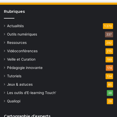
Rubriques
Actualités
1 270
Outils numériques
337
Ressources
292
Vidéoconférences
215
Veille et Curation
199
Pédagogie innovante
174
Tutoriels
134
Jeux & astuces
85
Les outils d'E-learning Touch'
38
Qualiopi
28
Cartographie d’experts