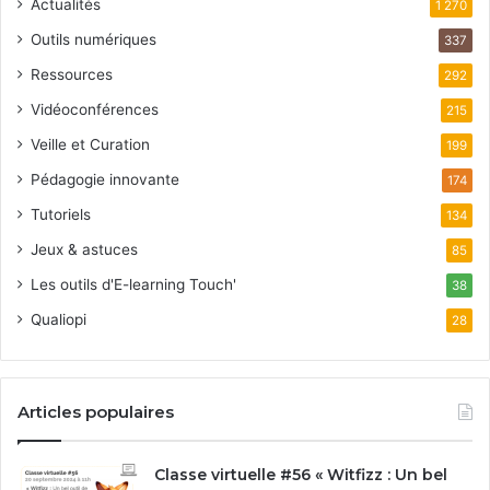
Actualités
1 270
Outils numériques
337
Ressources
292
Vidéoconférences
215
Veille et Curation
199
Pédagogie innovante
174
Tutoriels
134
Jeux & astuces
85
Les outils d'E-learning Touch'
38
Qualiopi
28
Articles populaires
Classe virtuelle #56 « Witfizz : Un bel