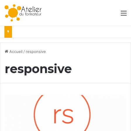
M
Accueil
/
responsive
responsive