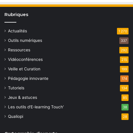
Rubriques
Actualités
1 270
Outils numériques
337
Ressources
292
Vidéoconférences
215
Veille et Curation
199
Pédagogie innovante
174
Tutoriels
134
Jeux & astuces
85
Les outils d'E-learning Touch'
38
Qualiopi
28