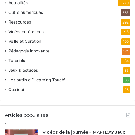
Actualités
1 270
Outils numériques
337
Ressources
292
Vidéoconférences
215
Veille et Curation
199
Pédagogie innovante
174
Tutoriels
134
Jeux & astuces
85
Les outils d'E-learning Touch'
38
Qualiopi
28
Articles populaires
Vidéos de la journée « MAPI DAY Jeux