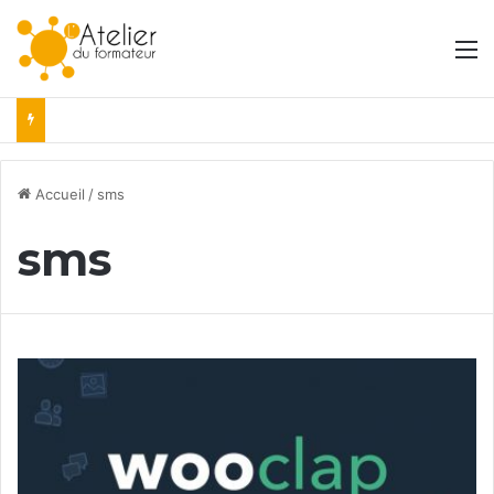
M
Accueil
/
sms
sms