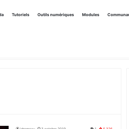
da
Tutoriels
Outils numériques
Modules
Communa
idremeau
3 octobre 2019
1
5 326