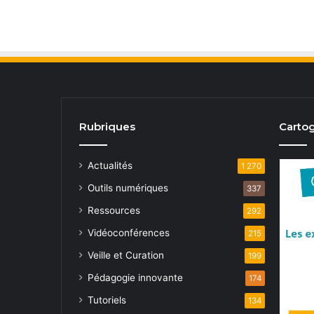
Rubriques
Cartog
Actualités
1 270
Outils numériques
337
Ressources
292
Vidéoconférences
215
Veille et Curation
199
Pédagogie innovante
174
Tutoriels
134