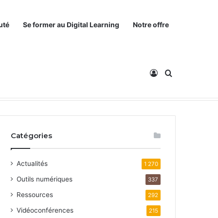
uté
Se former au Digital Learning
Notre offre
Connexion
Rechercher
Catégories
Actualités
1 270
Outils numériques
337
Ressources
292
Vidéoconférences
215