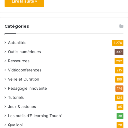
Lire la suite »
Catégories
Actualités
1 270
Outils numériques
337
Ressources
292
Vidéoconférences
215
Veille et Curation
199
Pédagogie innovante
174
Tutoriels
134
Jeux & astuces
85
Les outils d'E-learning Touch'
38
Qualiopi
28