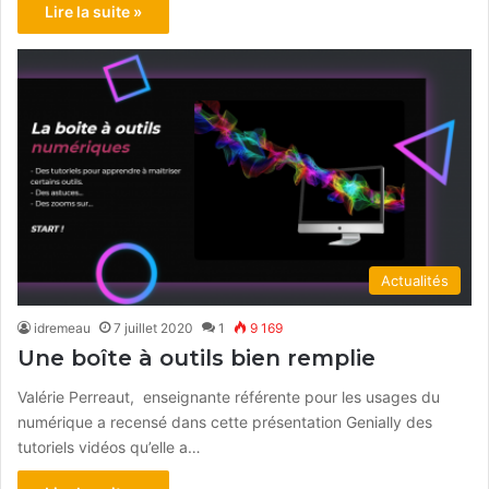
Lire la suite »
Actualités
idremeau
7 juillet 2020
1
9 169
Une boîte à outils bien remplie
Valérie Perreaut, enseignante référente pour les usages du
numérique a recensé dans cette présentation Genially des
tutoriels vidéos qu’elle a…