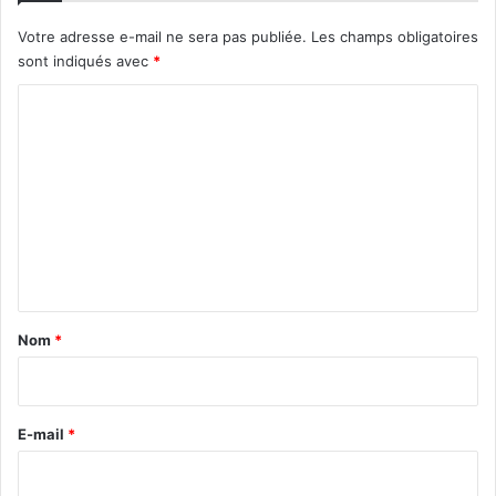
Votre adresse e-mail ne sera pas publiée.
Les champs obligatoires
sont indiqués avec
*
C
o
m
m
e
n
t
a
Nom
*
i
r
e
E-mail
*
*