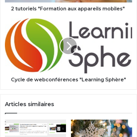
2 tutoriels "Formation aux appareils mobiles"
Cycle
de
webconférences
"Learning
Sphère"
Cycle de webconférences "Learning Sphère"
Articles similaires