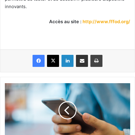
innovants.
Accès au site :
http://www.fffod.org/
Facebook
X
Linkedin
Partager par email
Imprimer
2
tutoriels
"Formation
aux
appareils
mobiles"