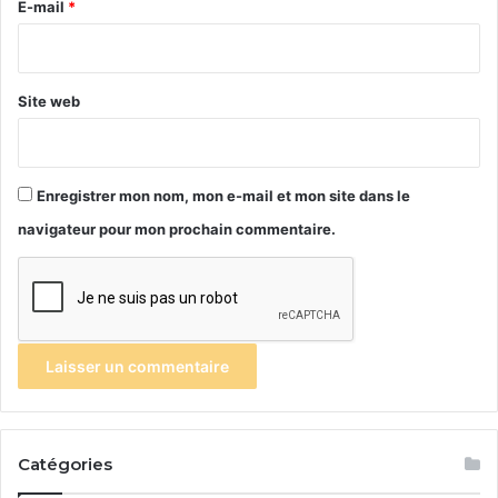
e
E-mail
*
*
Site web
Enregistrer mon nom, mon e-mail et mon site dans le
navigateur pour mon prochain commentaire.
Catégories