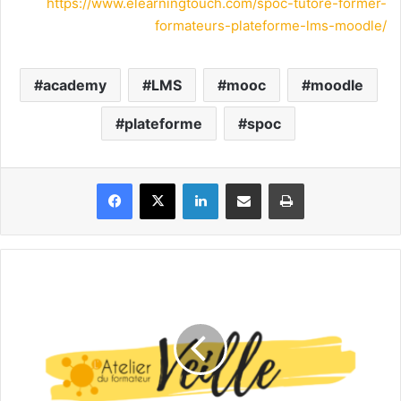
https://www.elearningtouch.com/spoc-tutore-former-
formateurs-plateforme-lms-moodle/
academy
LMS
mooc
moodle
plateforme
spoc
Facebook
X
Linkedin
Partager par email
Imprimer
Veille
#2*