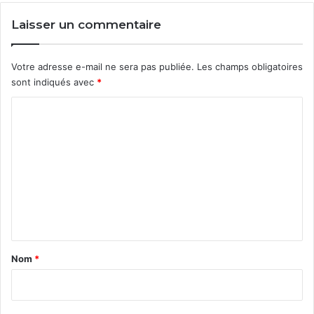
Laisser un commentaire
Votre adresse e-mail ne sera pas publiée.
Les champs obligatoires
sont indiqués avec
*
C
o
m
m
e
n
t
a
Nom
*
i
r