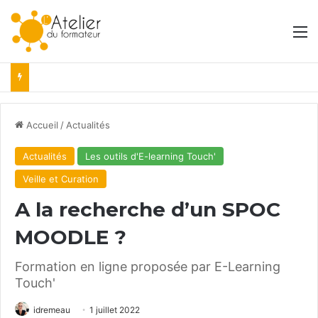
M
Accueil
/
Actualités
Actualités
Les outils d'E-learning Touch'
Veille et Curation
A la recherche d’un SPOC
MOODLE ?
Formation en ligne proposée par E-Learning
Touch'
idremeau
1 juillet 2022