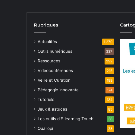
Rubriques
Cartog
Actualités
1 270
Outils numériques
337
Ressources
292
Vidéoconférences
215
Veille et Curation
199
Pédagogie innovante
174
Tutoriels
134
Jeux & astuces
85
Les outils d'E-learning Touch'
38
Qualiopi
28