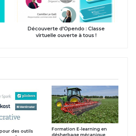
ouverte
à
tous
!
Découverte d'Opendo : Classe
virtuelle ouverte à tous !
Formation E-learning en
 pour des outils
désherbage mécanique