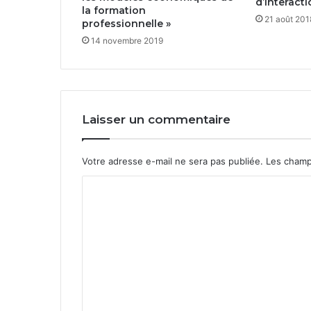
d’interact
la formation
21 août 201
professionnelle »
14 novembre 2019
Laisser un commentaire
Votre adresse e-mail ne sera pas publiée.
Les champ
C
o
m
m
e
n