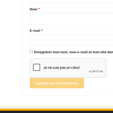
t
a
Nom
*
i
r
e
E-mail
*
*
Enregistrer mon nom, mon e-mail et mon site da