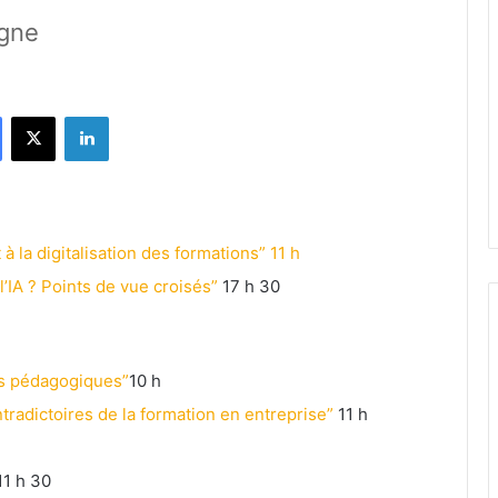
igne
Facebook
X
Linkedin
la digitalisation des formations” 11 h
’IA ? Points de vue croisés”
17 h 30
es pédagogiques”
10 h
ntradictoires de la formation en entreprise”
11 h
11 h 30