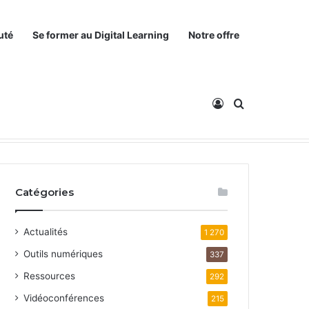
uté
Se former au Digital Learning
Notre offre
Connexion
Rechercher
Catégories
Actualités
1 270
Outils numériques
337
Ressources
292
Vidéoconférences
215