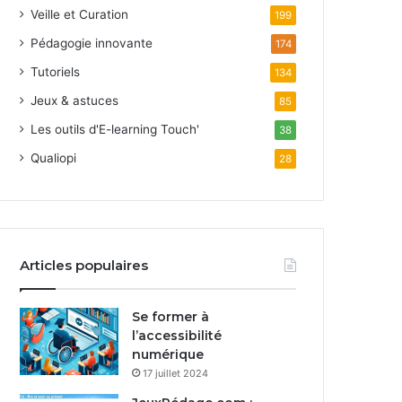
Veille et Curation
199
Pédagogie innovante
174
Tutoriels
134
Jeux & astuces
85
Les outils d'E-learning Touch'
38
Qualiopi
28
Articles populaires
Se former à
l’accessibilité
numérique
17 juillet 2024