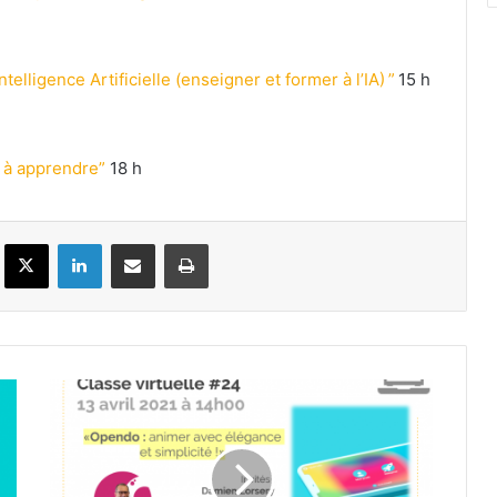
ntelligence Artificielle (enseigner et former à l’IA) ”
15 h
e à apprendre”
18 h
Facebook
X
Linkedin
Partager par email
Imprimer
Découverte
d'Opendo
:
Classe
virtuelle