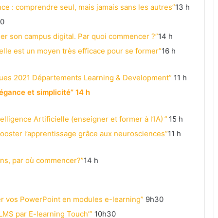
 : comprendre seul, mais jamais sans les autres”
13 h
0
éer son campus digital. Par quoi commencer ?”
14 h
elle est un moyen très efficace pour se former”
16 h
tiques 2021 Départements Learning & Development”
11 h
égance et simplicité”
14 h
elligence Artificielle (enseigner et former à l’IA) ”
15 h
 booster l’apprentissage grâce aux neurosciences”
11 h
ions, par où commencer?”
14 h
mer vos PowerPoint en modules e-learning”
9h30
 LMS par E-learning Touch’”
10h30