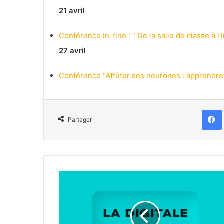
21 avril
Conférence In-fine : ” De la salle de classe à l’I
27 avril
Conférence “Affûter ses neurones : apprendr
Partager
"La
Digitale"
:
11
applications