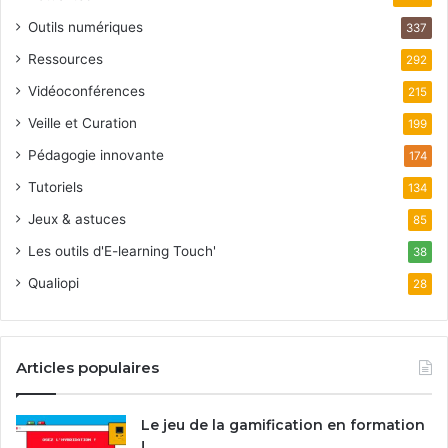
Outils numériques
337
Ressources
292
Vidéoconférences
215
Veille et Curation
199
Pédagogie innovante
174
Tutoriels
134
Jeux & astuces
85
Les outils d'E-learning Touch'
38
Qualiopi
28
Articles populaires
Le jeu de la gamification en formation
!