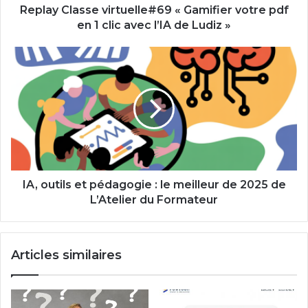
clic
Replay Classe virtuelle#69 « Gamifier votre pdf
avec
en 1 clic avec l’IA de Ludiz »
l’IA
de
IA,
Ludiz
outils
»
et
pédagogie
:
le
meilleur
de
2025
de
IA, outils et pédagogie : le meilleur de 2025 de
L’Atelier
L’Atelier du Formateur
du
Formateur
Articles similaires