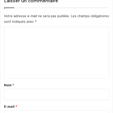
Laisser un commentaire
Votre adresse e-mail ne sera pas publiée.
Les champs obligatoires
sont indiqués avec
*
C
o
m
m
e
n
t
a
Nom
*
i
r
e
E-mail
*