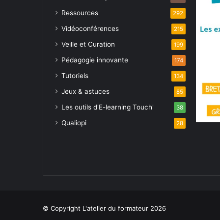
Ressources
292
Vidéoconférences
215
Veille et Curation
199
Pédagogie innovante
174
Tutoriels
134
Jeux & astuces
85
Les outils d'E-learning Touch'
38
Qualiopi
28
© Copyright L'atelier du formateur 2026