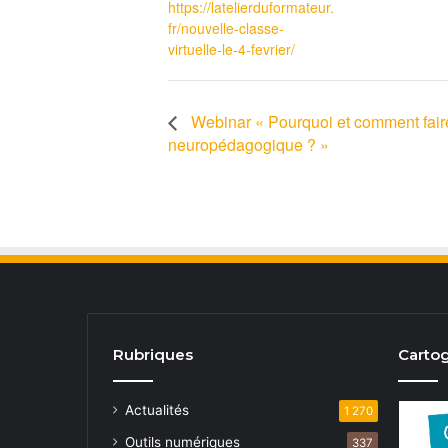
https://latelierduformateur.
fr/nouvelle-classe-
virtuelle-le-4-fevrier/
Webinar « Pourquoi et comment faire
neuropédagogique ? »
Rubriques
Cartog
Actualités
1 270
Outils numériques
337