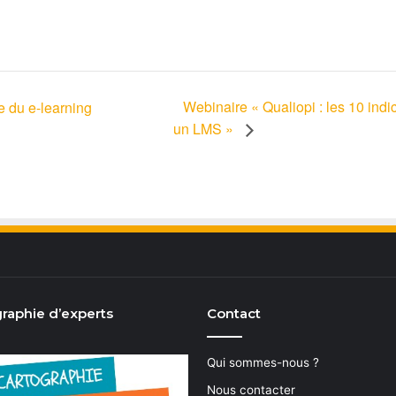
Webinaire « Qualiopi : les 10 ind
 du e-learning
un LMS »
raphie d’experts
Contact
Qui sommes-nous ?
Nous contacter