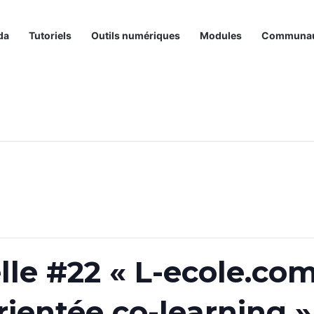
da
Tutoriels
Outils numériques
Modules
Communa
lle #22 « L-ecole.com
ientée co-learning »