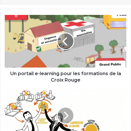
Un
portail
e-
learning
pour
les
formations
de
la
Croix
Un portail e-learning pour les formations de la
Rouge
Croix Rouge
Articuler
un
cours
100%
en
ligne
en