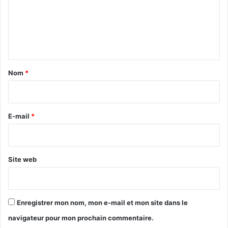
m
e
n
t
a
Nom
*
i
r
e
E-mail
*
*
Site web
Enregistrer mon nom, mon e-mail et mon site dans le
navigateur pour mon prochain commentaire.