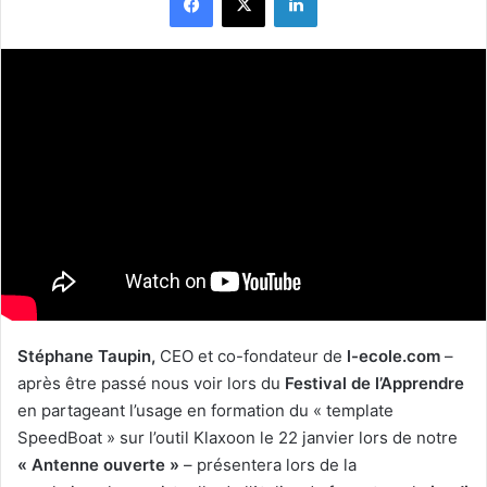
Stéphane Taupin,
CEO et co-fondateur de
l-ecole.com
–
après être passé nous voir lors du
Festival de l’Apprendre
en partageant l’usage en formation du « template
SpeedBoat » sur l’outil Klaxoon le 22 janvier lors de notre
« Antenne ouverte »
– présentera lors de la