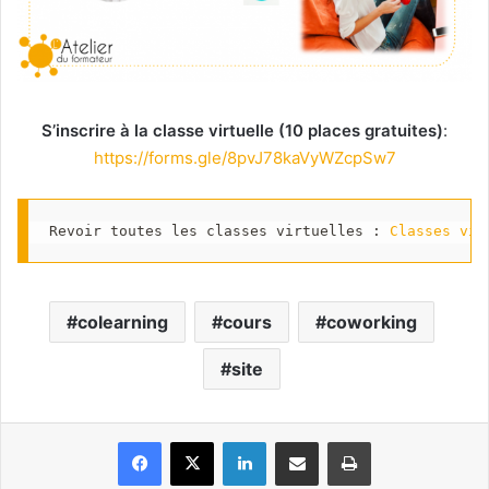
S’inscrire à la classe virtuelle (10 places gratuites)
:
https://forms.gle/8pvJ78kaVyWZcpSw7
Revoir toutes les classes virtuelles : 
Classes vir
colearning
cours
coworking
site
Facebook
X
Linkedin
Partager par email
Imprimer