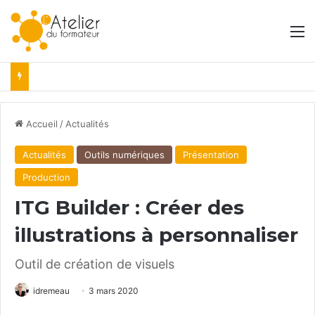
M
Accueil
/
Actualités
Actualités
Outils numériques
Présentation
Production
ITG Builder : Créer des
illustrations à personnaliser
Outil de création de visuels
idremeau
3 mars 2020
Facebook
X
Linkedin