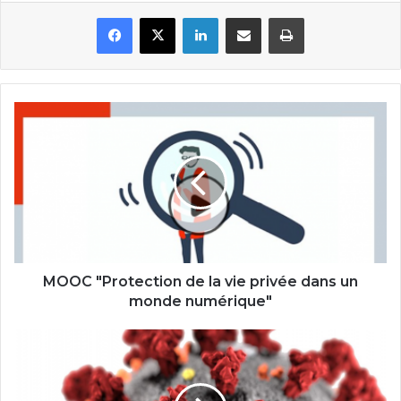
Facebook
X
Linkedin
Partager par email
Imprimer
MOOC
"Protection
de
la
vie
privée
dans
un
monde
numérique"
MOOC "Protection de la vie privée dans un
monde numérique"
Un
module
e-
learning