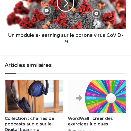
sur
le
corona
virus
CoViD-
19
Un module e-learning sur le corona virus CoViD-
19
Articles similaires
Collection : chaînes de
WordWall : créer des
podcasts audio sur le
exercices ludiques
Digital Learning