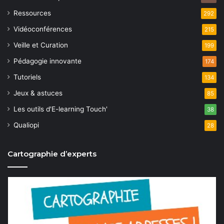
Ressources
292
Vidéoconférences
215
Veille et Curation
199
Pédagogie innovante
174
Tutoriels
134
Jeux & astuces
85
Les outils d'E-learning Touch'
38
Qualiopi
28
Cartographie d’experts