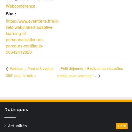
Webconférence
Site :
https://www.eventbrite.fr/e/bi
llets-webinaire3-adaptive-
learning-et-
personnalisation-de-
parcours-certifiants-
50642412820
Petit-déjeuner « Explorer les nouvelles
Webinar « Photos & vidéos
360° pour le web »
pratiques du learning ! »
Rubriques
Actualités
1 270