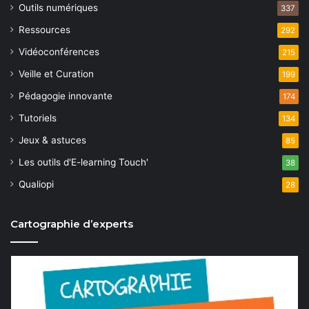
Outils numériques
337
Ressources
292
Vidéoconférences
215
Veille et Curation
199
Pédagogie innovante
174
Tutoriels
134
Jeux & astuces
85
Les outils d'E-learning Touch'
38
Qualiopi
28
Cartographie d’experts