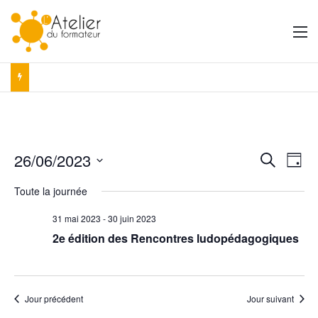
M
26/06/2023
R
N
R
J
e
S
o
a
e
c
Toute la journée
é
u
h
v
r
l
c
e
31 mai 2023
-
30 juin 2023
e
i
r
h
2e édition des Rencontres ludopédagogiques
c
c
g
t
h
e
i
a
e
o
r
t
n
Jour précédent
Jour suivant
n