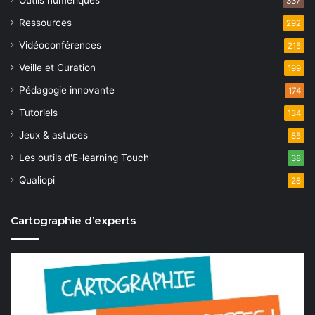
m
Outils numériques
337
o
e
Ressources
292
n
Vidéoconférences
n
215
t
Veille et Curation
199
d
Pédagogie innovante
174
e
Tutoriels
134
v
Jeux & astuces
85
u
Les outils d'E-learning Touch'
38
e
Qualiopi
28
s
Cartographie d’experts
É
v
è
n