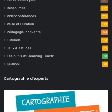
a
Outils numériques
337
n
Ressources
292
t
e
Vidéoconférences
215
i
m
Veille et Curation
199
o
e
Pédagogie innovante
174
n
n
Tutoriels
134
t
d
Jeux & astuces
85
e
Les outils d'E-learning Touch'
38
Qualiopi
v
28
u
Cartographie d’experts
e
s
É