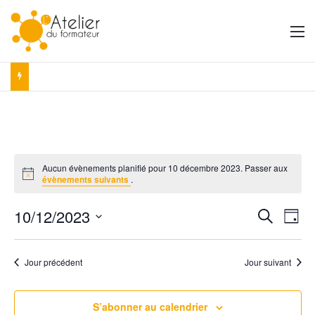
M
Aucun évènements planifié pour 10 décembre 2023. Passer aux
N
évènements suivants
.
o
t
10/12/2023
i
R
N
R
J
c
e
e
S
o
a
e
c
é
u
h
v
Jour précédent
Jour suivant
r
l
c
e
e
i
r
h
c
c
g
S’abonner au calendrier
t
h