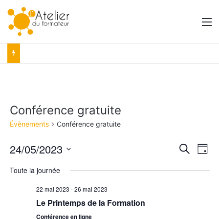
M
Conférence gratuite
Évènements
Conférence gratuite
24/05/2023
R
N
R
J
e
S
o
a
e
c
Toute la journée
é
u
h
v
r
l
c
e
22 mai 2023
-
26 mai 2023
e
i
r
h
Le Printemps de la Formation
c
c
g
t
h
Conférence en ligne