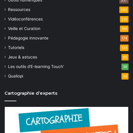
a
Outils numériques
337
n
Ressources
t
292
e
Vidéoconférences
215
i
m
Veille et Curation
199
o
e
Pédagogie innovante
174
n
n
Tutoriels
134
t
d
Jeux & astuces
85
e
Les outils d'E-learning Touch'
38
v
Qualiopi
28
u
Cartographie d’experts
e
s
É
v