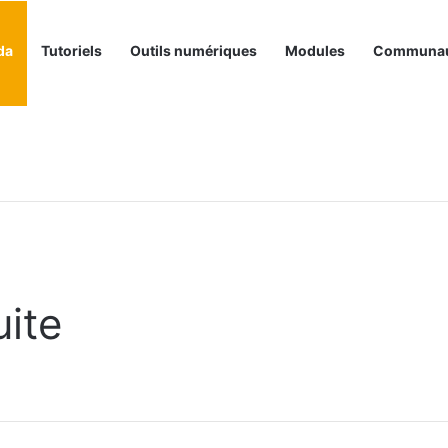
da
Tutoriels
Outils numériques
Modules
Communa
ite