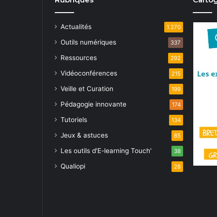
é
e
.
s
Actualités
1 270
É
Outils numériques
337
Ressources
292
v
Vidéoconférences
215
è
Veille et Curation
199
n
Pédagogie innovante
174
e
Tutoriels
134
m
Jeux & astuces
85
e
Les outils d'E-learning Touch'
38
Qualiopi
n
28
t
s