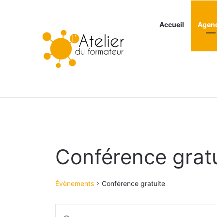
Accueil
Agen
Articles à la une
Conférence gratu
Évènements
Conférence gratuite
R
S