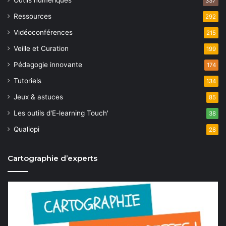
a
Outils numériques
337
n
Ressources
t
292
e
Vidéoconférences
215
i
m
Veille et Curation
199
o
e
Pédagogie innovante
174
n
n
Tutoriels
134
t
d
Jeux & astuces
85
e
Les outils d'E-learning Touch'
38
v
Qualiopi
28
u
Cartographie d’experts
e
s
É
v