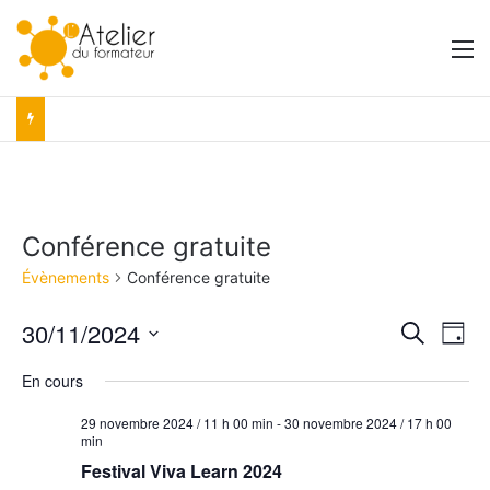
M
Conférence gratuite
Évènements
Conférence gratuite
30/11/2024
R
N
R
J
e
S
o
a
e
c
En cours
é
u
h
v
r
l
c
e
29 novembre 2024 / 11 h 00 min
-
30 novembre 2024 / 17 h 00
e
i
r
min
h
c
c
Festival Viva Learn 2024
g
t
h