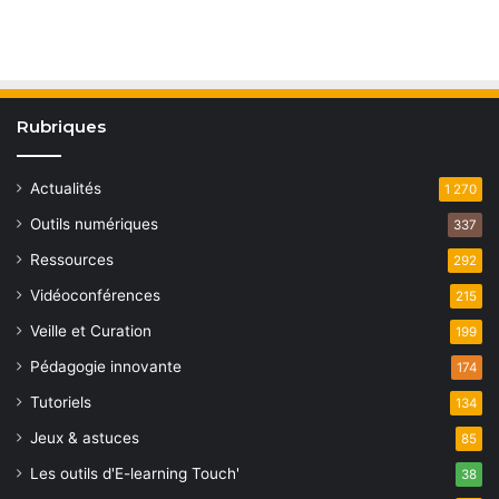
É
i
v
v
g
è
è
a
n
n
Rubriques
t
e
e
i
m
m
Actualités
1 270
o
e
e
Outils numériques
337
n
n
Ressources
n
292
t
d
Vidéoconférences
215
t
Veille et Curation
e
199
s
Pédagogie innovante
174
v
Tutoriels
134
u
Jeux & astuces
85
e
Les outils d'E-learning Touch'
38