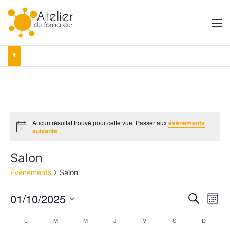
M
Aucun résultat trouvé pour cette vue. Passer aux
évènements
N
suivants
.
o
t
i
Salon
c
e
Évènements
Salon
01/10/2025
R
N
R
M
e
S
o
a
e
c
C
L
LUNDI
M
MARDI
M
MERCREDI
J
JEUDI
V
VENDREDI
S
SAMEDI
D
DIMANC
é
i
h