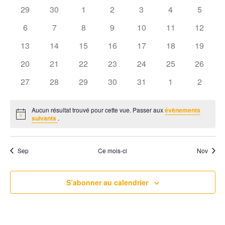
v
s
l
c
29
30
1
2
3
4
e
5
a
e
i
r
h
c
6
7
8
9
10
11
12
l
c
g
t
h
e
13
14
15
16
17
18
19
i
e
a
e
o
r
20
21
22
23
24
25
26
t
n
n
n
c
i
27
28
29
30
31
1
2
d
e
o
h
z
r
u
Aucun résultat trouvé pour cette vue. Passer aux
évènements
n
e
N
suivants
.
n
i
o
d
e
t
e
e
d
i
e
c
Sep
Ce mois-ci
Nov
a
t
e
r
v
t
n
e
u
d
S’abonner au calendrier
.
a
e
e
s
v
É