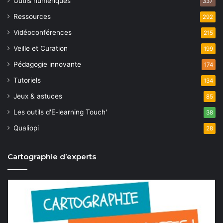
a
Outils numériques
337
n
t
Ressources
292
e
Vidéoconférences
215
i
m
Veille et Curation
199
o
e
Pédagogie innovante
174
n
n
Tutoriels
134
t
d
Jeux & astuces
85
e
Les outils d'E-learning Touch'
38
v
Qualiopi
28
u
Cartographie d’experts
e
s
É
v