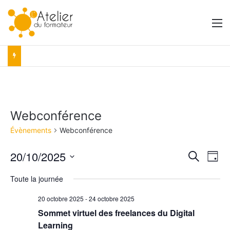
M
Webconférence
Évènements
Webconférence
20/10/2025
R
N
R
J
e
S
o
a
e
c
Toute la journée
é
u
h
v
r
l
c
e
20 octobre 2025
-
24 octobre 2025
e
i
r
h
Sommet virtuel des freelances du Digital
c
c
g
t
Learning
h