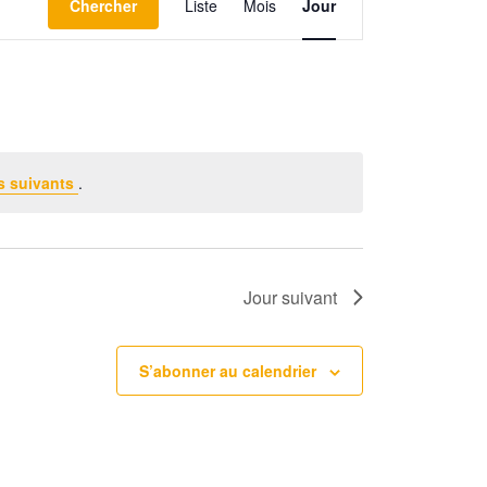
Chercher
Liste
Mois
Jour
a
v
i
g
a
s suivants
.
t
i
o
Jour suivant
n
d
e
S’abonner au calendrier
v
u
e