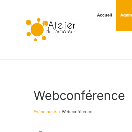
Accueil
Agen
Articles à la une
Webconférence
Évènements
Webconférence
R
S