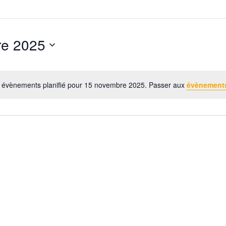
re 2025
 évènements planifié pour 15 novembre 2025. Passer aux
évènement
N
o
t
i
c
e