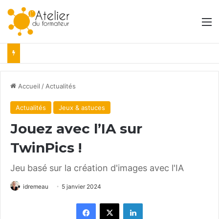
M
Accueil
/
Actualités
Actualités
Jeux & astuces
Jouez avec l’IA sur
TwinPics !
Jeu basé sur la création d'images avec l'IA
idremeau
5 janvier 2024
Facebook
X
Linkedin