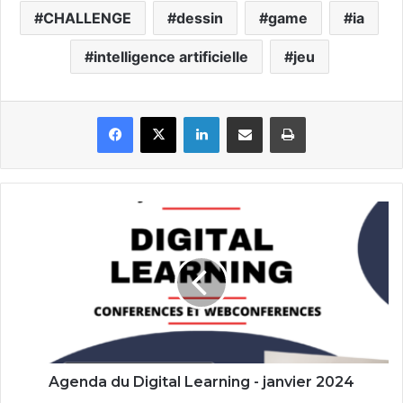
CHALLENGE
dessin
game
ia
intelligence artificielle
jeu
Facebook
X
Linkedin
Partager par email
Imprimer
Agenda
du
Digital
Learning
-
janvier
2024
Agenda du Digital Learning - janvier 2024