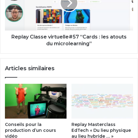
:
les
atouts
du
microlearning”
Replay Classe virtuelle#57 “Cards : les atouts
du microlearning”
Articles similaires
Conseils pour la
Replay Masterclass
production d’un cours
EdTech « Du lieu physique
vidéo
au lieu hybride … »