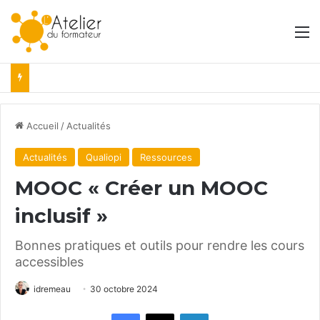
M
Accueil
/
Actualités
Actualités
Qualiopi
Ressources
MOOC « Créer un MOOC
inclusif »
Bonnes pratiques et outils pour rendre les cours
accessibles
idremeau
30 octobre 2024
Facebook
X
Linkedin