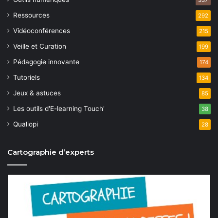
337
Ressources
292
Vidéoconférences
215
Veille et Curation
199
Pédagogie innovante
174
Tutoriels
134
Jeux & astuces
85
Les outils d'E-learning Touch'
38
Qualiopi
28
Cartographie d’experts