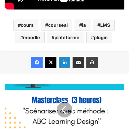
cours
courseai
ia
LMS
moodle
plateforme
plugin
Facebook
X
Linkedin
Partager par email
Imprimer
Apprendre
à
scénariser
avec
méthode
:
ABC
Learning