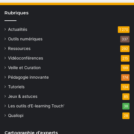
Rubriques
Actualités
1 270
Outils numériques
337
Ressources
292
Vidéoconférences
215
Veille et Curation
199
Pédagogie innovante
174
Tutoriels
134
Jeux & astuces
85
Les outils d'E-learning Touch'
38
Qualiopi
28
Cartographie d’experts