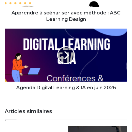
Design
Apprendre à scénariser avec méthode : ABC
Learning Design
Agenda
Digital
Learning
&
IA
en
juin
2026
Agenda Digital Learning & IA en juin 2026
Articles similaires