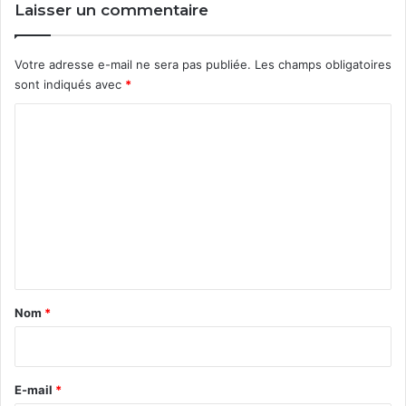
Laisser un commentaire
Votre adresse e-mail ne sera pas publiée.
Les champs obligatoires
sont indiqués avec
*
C
o
m
m
e
n
t
a
Nom
*
i
r
e
E-mail
*