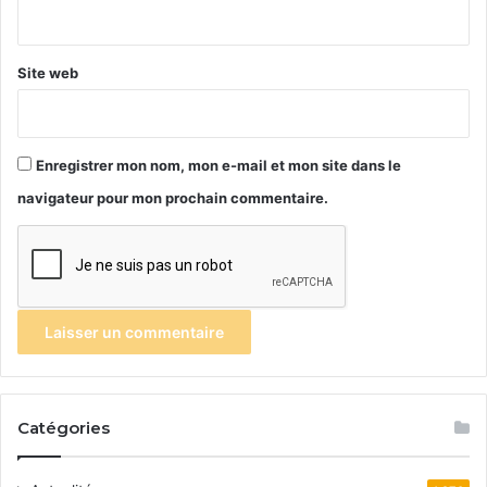
*
Site web
Enregistrer mon nom, mon e-mail et mon site dans le
navigateur pour mon prochain commentaire.
Catégories