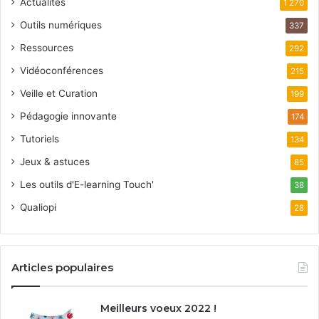
Actualités
1 270
Outils numériques
337
Ressources
292
Vidéoconférences
215
Veille et Curation
199
Pédagogie innovante
174
Tutoriels
134
Jeux & astuces
85
Les outils d'E-learning Touch'
38
Qualiopi
28
Articles populaires
Meilleurs voeux 2022 !