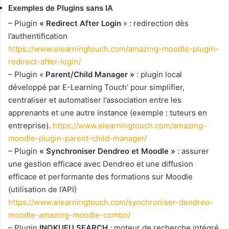
Exemples de Plugins sans IA
– Plugin
« Redirect After Login
» : redirection dès
l’authentification
https://www.elearningtouch.com/amazing-moodle-plugin-
redirect-after-login/
– Plugin «
Parent/Child Manager »
: plugin local
développé par E-Learning Touch’ pour simplifier,
centraliser et automatiser l’association entre les
apprenants et une autre instance (exemple : tuteurs en
entreprise).
https://www.elearningtouch.com/amazing-
moodle-plugin-parent-child-manager/
– Plugin
« Synchroniser Dendreo et Moodle »
: assurer
une gestion efficace avec Dendreo et une diffusion
efficace et performante des formations sur Moodle
(utilisation de l’API)
https://www.elearningtouch.com/synchroniser-dendreo-
moodle-amazing-moodle-combo/
– Plugin
INOKUFU SEARCH
: moteur de recherche intégré