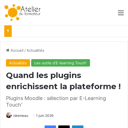
M
Accueil
/
Actualités
Actualités
Les outils d'E-learning Touch'
Quand les plugins
enrichissent la plateforme !
Plugins Moodle : sélection par E-Learning
Touch'
idremeau
1 juin 2026
Facebook
X
Linkedin