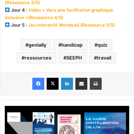
(Ressource 3/5)
Jour 4 :
Vidéo « Vers une facilitation graphique
inclusive »(Ressource 4/5)
Jour 5 :
Jeu interactif Wordwall (Ressource 5/5)
genially
handicap
quiz
ressources
SEEPH
travail
Facebook
X
Linkedin
Partager par email
Imprimer
6
nouveaux
guides
sur
l'IA