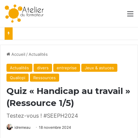
M
Accueil
/
Actualités
Actualités
divers
entreprise
Jeux & astuces
Qualiopi
Ressources
Quiz « Handicap au travail »
(Ressource 1/5)
Testez-vous ! #SEEPH2024
idremeau
18 novembre 2024
Facebook
X
Linkedin