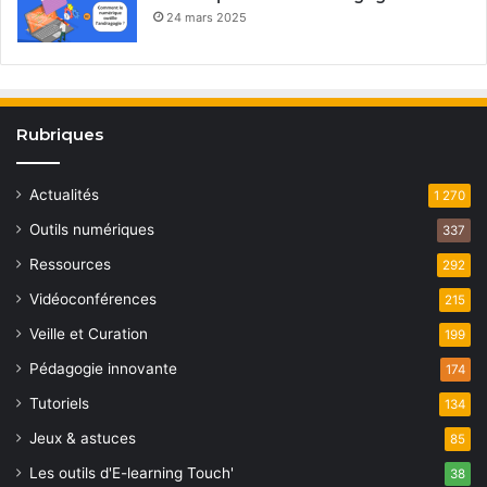
24 mars 2025
Rubriques
Actualités
1 270
Outils numériques
337
Ressources
292
Vidéoconférences
215
Veille et Curation
199
Pédagogie innovante
174
Tutoriels
134
Jeux & astuces
85
Les outils d'E-learning Touch'
38