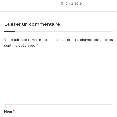
10 mai 2019
Laisser un commentaire
Votre adresse e-mail ne sera pas publiée.
Les champs obligatoires
sont indiqués avec
*
C
o
m
m
e
n
t
a
Nom
*