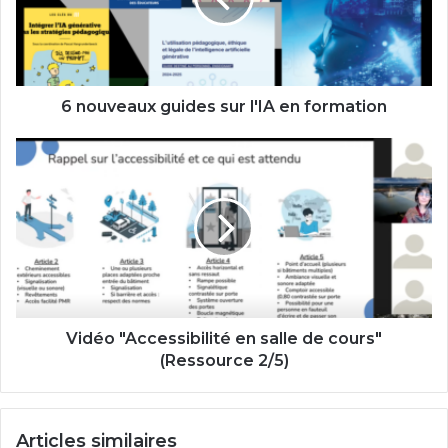
en
formation
6 nouveaux guides sur l'IA en formation
Vidéo
"Accessibilité
en
salle
de
cours"
(Ressource
2/5)
Vidéo "Accessibilité en salle de cours"
(Ressource 2/5)
Articles similaires