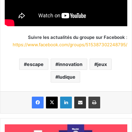
Suivre les actualités du groupe sur Facebook
:
https://www.facebook.com/groups/515387302248795/
escape
innovation
jeux
ludique
Facebook
X
Linkedin
Partager par email
Imprimer
Utiliser