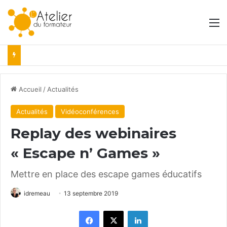
M
Accueil
/
Actualités
Actualités
Vidéoconférences
Replay des webinaires
« Escape n’ Games »
Mettre en place des escape games éducatifs
idremeau
13 septembre 2019
Facebook
X
Linkedin