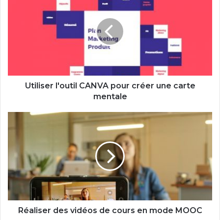
l'outil
CANVA
pour
créer
une
carte
mentale
Utiliser l'outil CANVA pour créer une carte
mentale
Réaliser
des
vidéos
de
cours
en
mode
MOOC
Réaliser des vidéos de cours en mode MOOC