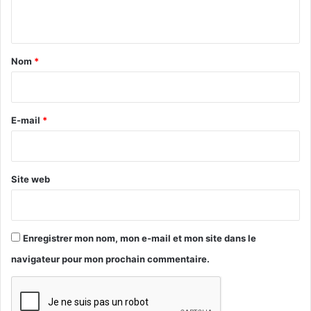
n
t
a
Nom
*
i
r
e
E-mail
*
*
Site web
Enregistrer mon nom, mon e-mail et mon site dans le
navigateur pour mon prochain commentaire.