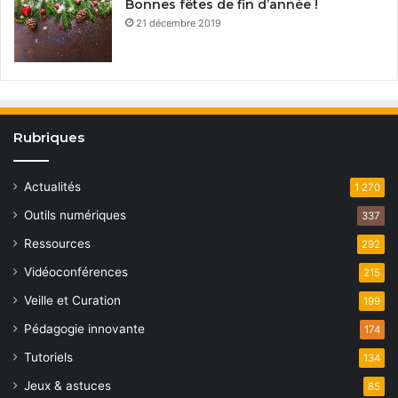
Bonnes fêtes de fin d’année !
21 décembre 2019
Rubriques
Actualités
1 270
Outils numériques
337
Ressources
292
Vidéoconférences
215
Veille et Curation
199
Pédagogie innovante
174
Tutoriels
134
Jeux & astuces
85