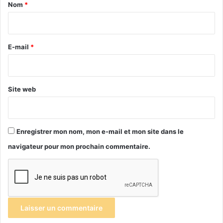
a
Nom
*
i
r
e
E-mail
*
*
Site web
Enregistrer mon nom, mon e-mail et mon site dans le
navigateur pour mon prochain commentaire.