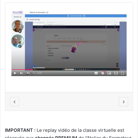
IMPORTANT :
Le replay vidéo de la classe virtuelle est
réservée aux
abonnés PREMIUM
de l’Atelier du Formateur.