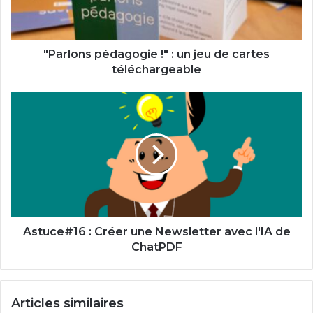
de
cartes
téléchargeable
"Parlons pédagogie !" : un jeu de cartes
téléchargeable
Astuce#16
:
Créer
une
Newsletter
avec
l'IA
de
ChatPDF
Astuce#16 : Créer une Newsletter avec l'IA de
ChatPDF
Articles similaires