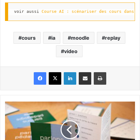
voir aussi 
Course AI : scénariser des cours dans M
cours
ia
moodle
replay
video
Facebook
X
Linkedin
Partager par email
Imprimer
"Parlons
pédagogie
!"
:
un
jeu