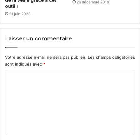
de la veille grâce à cet
26 décembre 2019
outil !
21 juin 2023
Laisser un commentaire
Votre adresse e-mail ne sera pas publiée.
Les champs obligatoires
sont indiqués avec
*
C
o
m
m
e
n
t