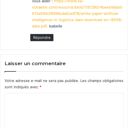
vous aider :
https://www.ssi-
schaefer.com/resource/blob/1181390/4beeb9abb0
612a590cf8998cda0ce878/white-paper-artificial-
intelligence-in-logistics-dam-download-en-16558–
data.pdf
. Isabelle
Répondre
Laisser un commentaire
Votre adresse e-mail ne sera pas publiée.
Les champs obligatoires
sont indiqués avec
*
C
o
m
m