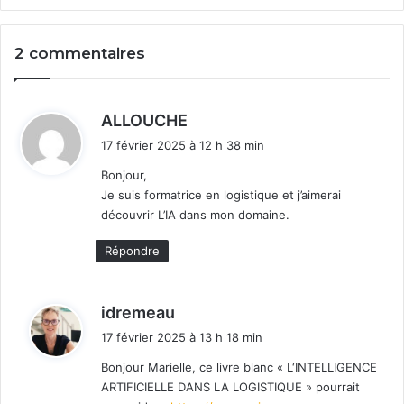
2 commentaires
d
ALLOUCHE
i
17 février 2025 à 12 h 38 min
t
Bonjour,
Je suis formatrice en logistique et j’aimerai
:
découvrir L’IA dans mon domaine.
Répondre
d
idremeau
i
17 février 2025 à 13 h 18 min
t
Bonjour Marielle, ce livre blanc « L‘INTELLIGENCE
ARTIFICIELLE DANS LA LOGISTIQUE » pourrait
: