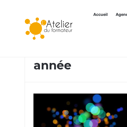
Accueil
Agen
Articles à la une
Accueil
/
année
année