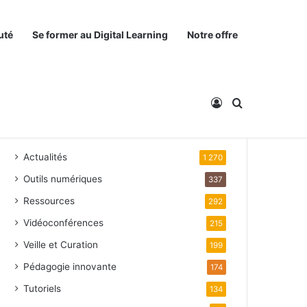
uté
Se former au Digital Learning
Notre offre
Connexion
Rechercher
Catégories
Actualités
1 270
Outils numériques
337
Ressources
292
Vidéoconférences
215
Veille et Curation
199
Pédagogie innovante
174
Tutoriels
134