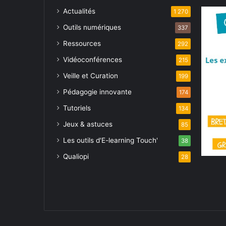
Actualités
1 270
Outils numériques
337
Ressources
292
Vidéoconférences
215
Veille et Curation
199
Pédagogie innovante
174
Tutoriels
134
Jeux & astuces
85
Les outils d'E-learning Touch'
38
Qualiopi
28