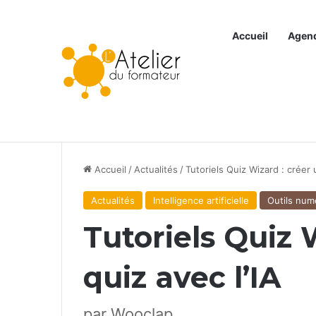
Accueil
Agen
Articles à la une
Accueil
/
Actualités
/
Tutoriels Quiz Wizard : créer 
Actualités
Intelligence artificielle
Outils num
Tutoriels Quiz 
quiz avec l’IA
par Wooclap