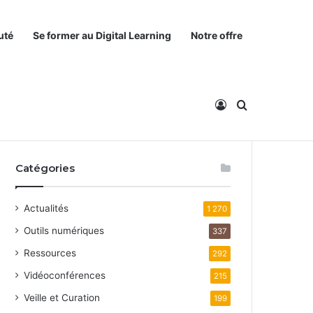
uté
Se former au Digital Learning
Notre offre
Connexion
Rechercher
Catégories
Actualités
1 270
Outils numériques
337
Ressources
292
Vidéoconférences
215
Veille et Curation
199