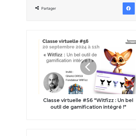
Partager
Classe
virtuelle
#56
"Witfizz
:
Un
bel
outil
de
gamification
Classe virtuelle #56 "Witfizz : Un bel
intégré
outil de gamification intégré !"
!"