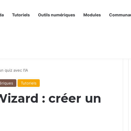
da
Tutoriels
Outils numériques
Modules
Communa
un quiz avec l’IA
ériques
Tutoriels
Wizard : créer un