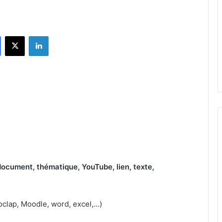
Facebook
X
Linkedin
document, thématique, YouTube, lien, texte,
oclap, Moodle, word, excel,…)