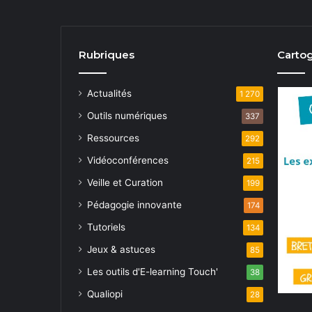
Rubriques
Cartog
Actualités
1 270
Outils numériques
337
Ressources
292
Vidéoconférences
215
Veille et Curation
199
Pédagogie innovante
174
Tutoriels
134
Jeux & astuces
85
Les outils d'E-learning Touch'
38
Qualiopi
28