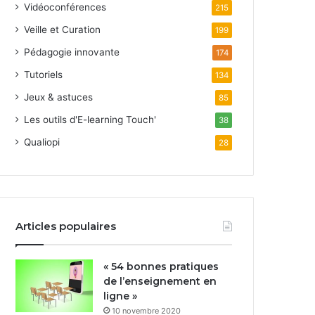
Vidéoconférences
215
Veille et Curation
199
Pédagogie innovante
174
Tutoriels
134
Jeux & astuces
85
Les outils d'E-learning Touch'
38
Qualiopi
28
Articles populaires
« 54 bonnes pratiques
de l’enseignement en
ligne »
10 novembre 2020