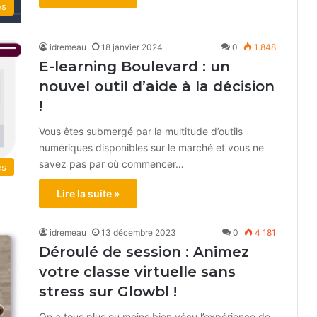
és
idremeau
18 janvier 2024
0
1 848
E-learning Boulevard : un
nouvel outil d’aide à la décision
!
Vous êtes submergé par la multitude d’outils
numériques disponibles sur le marché et vous ne
savez pas par où commencer…
és
Lire la suite »
idremeau
13 décembre 2023
0
4 181
Déroulé de session : Animez
votre classe virtuelle sans
stress sur Glowbl !
On a tous plus ou moins bien vécu l’expérience de