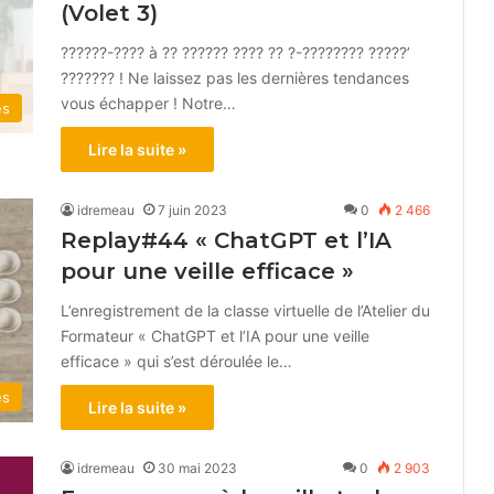
(Volet 3)
??????-???? à ?? ?????? ???? ?? ?-???????? ?????’
??????? ! Ne laissez pas les dernières tendances
vous échapper ! Notre…
és
Lire la suite »
idremeau
7 juin 2023
0
2 466
Replay#44 « ChatGPT et l’IA
pour une veille efficace »
L’enregistrement de la classe virtuelle de l’Atelier du
Formateur « ChatGPT et l’IA pour une veille
efficace » qui s’est déroulée le…
és
Lire la suite »
idremeau
30 mai 2023
0
2 903