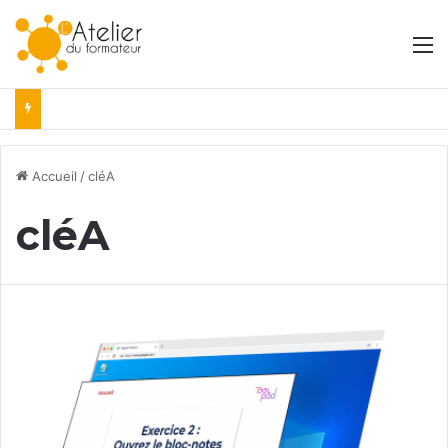
M
Accueil
/
cléA
cléA