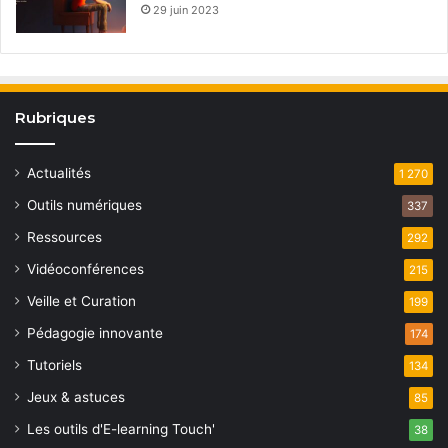
29 juin 2023
Rubriques
Actualités
1 270
Outils numériques
337
Ressources
292
Vidéoconférences
215
Veille et Curation
199
Pédagogie innovante
174
Tutoriels
134
Jeux & astuces
85
Les outils d'E-learning Touch'
38