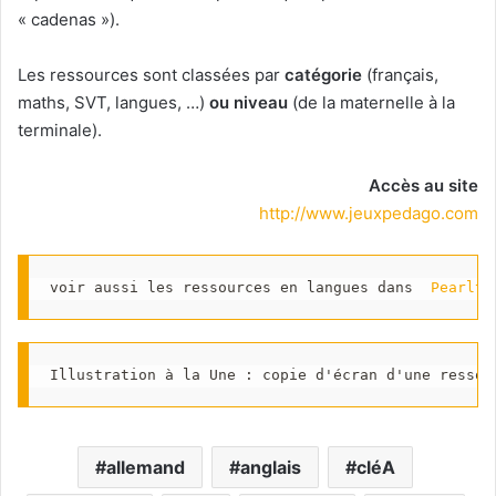
« cadenas »).
Les ressources sont classées par
catégorie
(français,
maths, SVT, langues, …)
ou niveau
(de la maternelle à la
terminale).
Accès au site
http://www.jeuxpedago.com
voir aussi les ressources en langues dans  
Pearltr
Illustration à la Une : copie d'écran d'une ressou
allemand
anglais
cléA