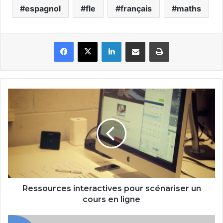
espagnol
fle
français
maths
Facebook
X
Linkedin
Partager par email
Imprimer
Ressources
interactives
pour
scénariser
un
cours
en
ligne
Ressources interactives pour scénariser un
cours en ligne
Tutoriel