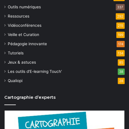
Outils numériques
337
Ressources
292
Vidéoconférences
215
Veille et Curation
199
Pédagogie innovante
174
Tutoriels
134
Jeux & astuces
85
Les outils d'E-learning Touch'
38
Qualiopi
28
Cartographie d’experts