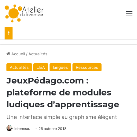
M
Accueil
/
Actualités
Actualités
cléA
langues
Ressources
JeuxPédago.com :
plateforme de modules
ludiques d’apprentissage
Une interface simple au graphisme élégant
idremeau
26 octobre 2018