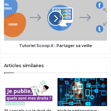
Scoop.it
:
Partager
sa
veille
Tutoriel Scoop.it : Partager sa veille
Articles similaires
35 conseils sur le droit de
Module pédagogique :