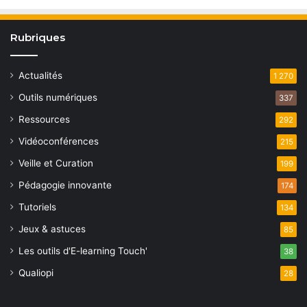
Rubriques
Actualités
1 270
Outils numériques
337
Ressources
292
Vidéoconférences
215
Veille et Curation
199
Pédagogie innovante
174
Tutoriels
134
Jeux & astuces
85
Les outils d'E-learning Touch'
38
Qualiopi
28