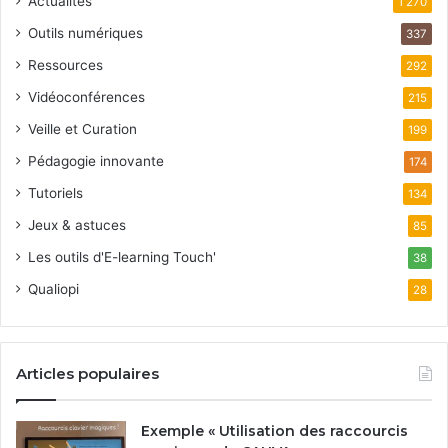
Actualités
1 270
Outils numériques
337
Ressources
292
Vidéoconférences
215
Veille et Curation
199
Pédagogie innovante
174
Tutoriels
134
Jeux & astuces
85
Les outils d'E-learning Touch'
38
Qualiopi
28
Articles populaires
Exemple « Utilisation des raccourcis