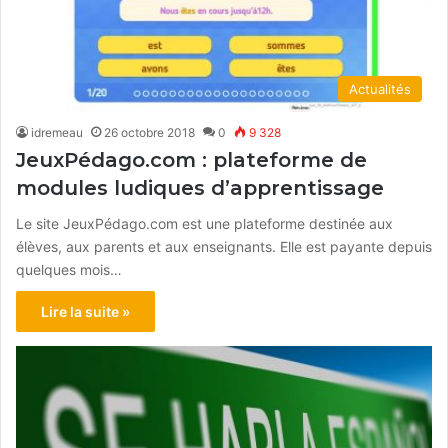
Actualités
idremeau
26 octobre 2018
0
9 328
JeuxPédago.com : plateforme de
modules ludiques d’apprentissage
Le site JeuxPédago.com est une plateforme destinée aux
élèves, aux parents et aux enseignants. Elle est payante depuis
quelques mois…
Lire la suite »