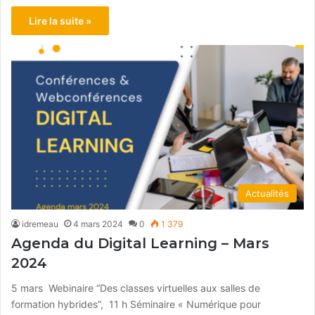
Lire la suite »
Actualités
idremeau
4 mars 2024
0
1 379
Agenda du Digital Learning – Mars
2024
5 mars Webinaire “Des classes virtuelles aux salles de
formation hybrides”, 11 h Séminaire « Numérique pour