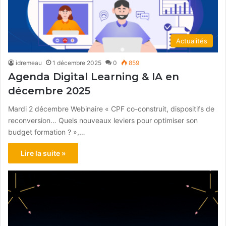
Actualités
idremeau
1 décembre 2025
0
859
Agenda Digital Learning & IA en
décembre 2025
Mardi 2 décembre Webinaire « CPF co-construit, dispositifs de
reconversion… Quels nouveaux leviers pour optimiser son
budget formation ? »,…
Lire la suite »