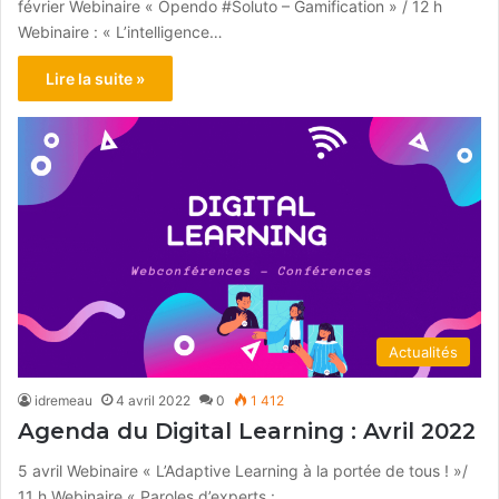
février Webinaire « Opendo #Soluto – Gamification » / 12 h
Webinaire : « L’intelligence…
Lire la suite »
Actualités
idremeau
4 avril 2022
0
1 412
Agenda du Digital Learning : Avril 2022
5 avril Webinaire « L’Adaptive Learning à la portée de tous ! »/
11 h Webinaire « Paroles d’experts :…