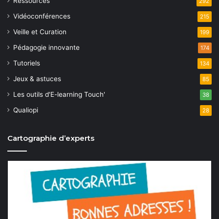
Ressources
292
Vidéoconférences
215
Veille et Curation
199
Pédagogie innovante
174
Tutoriels
134
Jeux & astuces
85
Les outils d'E-learning Touch'
38
Qualiopi
28
Cartographie d’experts